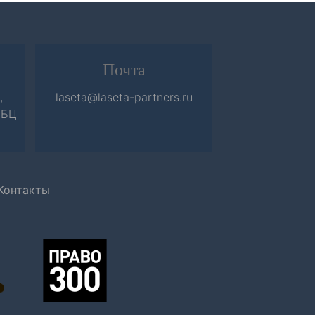
Почта
,
laseta@laseta-partners.ru
Б БЦ
Контакты